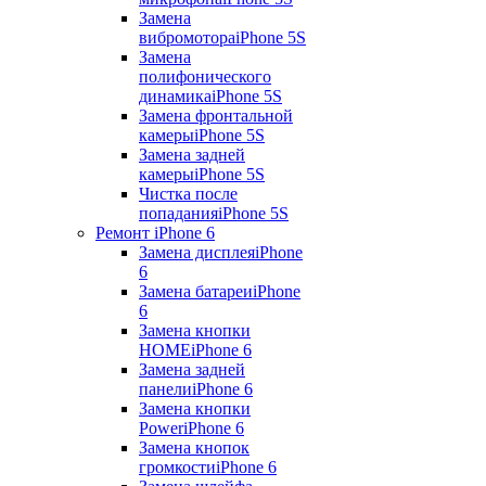
Замена
вибромотора
iPhone 5S
Замена
полифонического
динамика
iPhone 5S
Замена фронтальной
камеры
iPhone 5S
Замена задней
камеры
iPhone 5S
Чистка после
попадания
iPhone 5S
Ремонт iPhone 6
Замена дисплея
iPhone
6
Замена батареи
iPhone
6
Замена кнопки
HOME
iPhone 6
Замена задней
панели
iPhone 6
Замена кнопки
Power
iPhone 6
Замена кнопок
громкости
iPhone 6