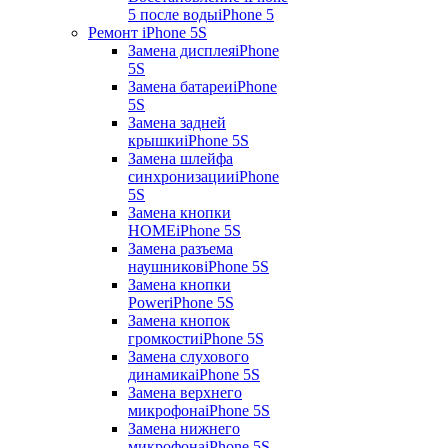
5 после воды
iPhone 5
Ремонт iPhone 5S
Замена дисплея
iPhone
5S
Замена батареи
iPhone
5S
Замена задней
крышки
iPhone 5S
Замена шлейфа
синхронизации
iPhone
5S
Замена кнопки
HOME
iPhone 5S
Замена разъема
наушников
iPhone 5S
Замена кнопки
Power
iPhone 5S
Замена кнопок
громкости
iPhone 5S
Замена слухового
динамика
iPhone 5S
Замена верхнего
микрофона
iPhone 5S
Замена нижнего
микрофона
iPhone 5S