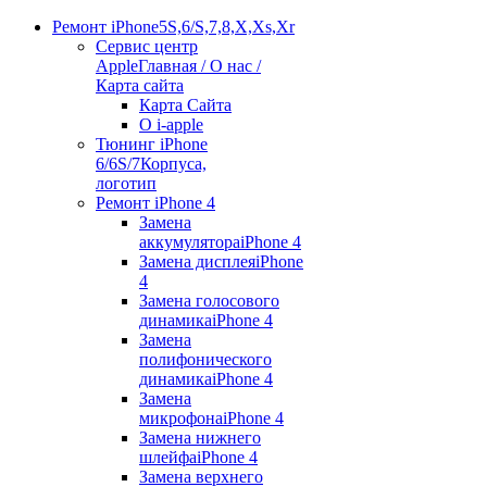
Ремонт iPhone
5S,6/S,7,8,X,Xs,Xr
Сервис центр
Apple
Главная / О нас /
Карта сайта
Карта Сайта
О i-apple
Тюнинг iPhone
6/6S/7
Корпуса,
логотип
Ремонт iPhone 4
Замена
аккумулятора
iPhone 4
Замена дисплея
iPhone
4
Замена голосового
динамика
iPhone 4
Замена
полифонического
динамика
iPhone 4
Замена
микрофона
iPhone 4
Замена нижнего
шлейфа
iPhone 4
Замена верхнего