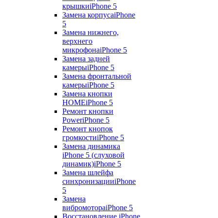
крышки
iPhone 5
Замена корпуса
iPhone
5
Замена нижнего,
верхнего
микрофона
iPhone 5
Замена задней
камеры
iPhone 5
Замена фронтальной
камеры
iPhone 5
Замена кнопки
HOME
iPhone 5
Ремонт кнопки
Power
iPhone 5
Ремонт кнопок
громкости
iPhone 5
Замена динамика
iPhone 5 (слуховой
динамик)
iPhone 5
Замена шлейфа
синхронизации
iPhone
5
Замена
вибромотора
iPhone 5
Восстановление iPhone