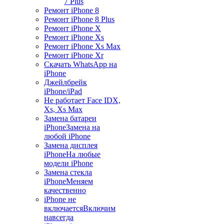
7 Plus
Ремонт iPhone 8
Ремонт iPhone 8 Plus
Ремонт iPhone X
Ремонт iPhone Xs
Ремонт iPhone Xs Max
Ремонт iPhone Xr
Скачать WhatsApp на
iPhone
Джейлбрейк
iPhone/iPad
Не работает Face ID
X,
Xs, Xs Max
Замена батареи
iPhone
Замена на
любой iPhone
Замена дисплея
iPhone
На любые
модели iPhone
Замена стекла
iPhone
Меняем
качественно
iPhone не
включается
Включим
навсегда