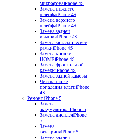
микрофона
iPhone 4S
Замена нижнего
шлейфа
iPhone 4S
Замена верхнего
шлейфа
iPhone 4S
Замена задней
крышки
iPhone 4S
Замена металлической
рамки
iPhone 4S
Замена кнопки
HOME
iPhone 4S
Замена фронтальной
камеры
iPhone 4S
Замена задней камеры
Читска после
попадания влаги
iPhone
4S
Ремонт iPhone 5
Замена
аккумулятора
iPhone 5
Замена дисплея
iPhone
5
Замена
тачскрина
iPhone 5
Замена задней