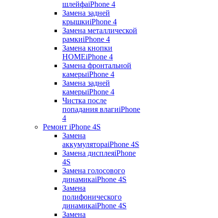
шлейфа
iPhone 4
Замена задней
крышки
iPhone 4
Замена металлической
рамки
iPhone 4
Замена кнопки
HOME
iPhone 4
Замена фронтальной
камеры
iPhone 4
Замена задней
камеры
iPhone 4
Чистка после
попадания влаги
iPhone
4
Ремонт iPhone 4S
Замена
аккумулятора
iPhone 4S
Замена дисплея
iPhone
4S
Замена голосового
динамика
iPhone 4S
Замена
полифонического
динамика
iPhone 4S
Замена