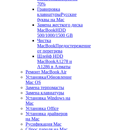
70%
Гравировка
клавиатуры
Русские
буквы на Mac
Замена жесткого диска
MacBook
HDD
500/1000/1500 GB
Чистка
MacBook
Предостережение
от перегрева
Шлейф HDD
MacBook
A1278 и
A1286 в Алматы
Ремонт MacBook Air
Установка/Обновление
Mac OS
Замена терпомасты
Замена клавиатуры
Установка Windows на
Mac
Установка Office
Установка драйверов
на Mac
Русификация Mac
Сброс пароля на Mac