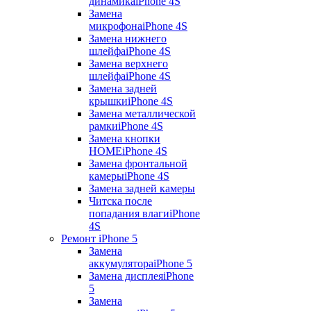
динамика
iPhone 4S
Замена
микрофона
iPhone 4S
Замена нижнего
шлейфа
iPhone 4S
Замена верхнего
шлейфа
iPhone 4S
Замена задней
крышки
iPhone 4S
Замена металлической
рамки
iPhone 4S
Замена кнопки
HOME
iPhone 4S
Замена фронтальной
камеры
iPhone 4S
Замена задней камеры
Читска после
попадания влаги
iPhone
4S
Ремонт iPhone 5
Замена
аккумулятора
iPhone 5
Замена дисплея
iPhone
5
Замена