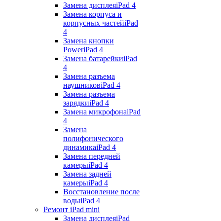
Замена дисплея
iPad 4
Замена корпуса и
корпусных частей
iPad
4
Замена кнопки
Power
iPad 4
Замена батарейки
iPad
4
Замена разъема
наушников
iPad 4
Замена разъема
зарядки
iPad 4
Замена микрофона
iPad
4
Замена
полифонического
динамика
iPad 4
Замена передней
камеры
iPad 4
Замена задней
камеры
iPad 4
Восстановление после
воды
iPad 4
Ремонт iPad mini
Замена дисплея
iPad