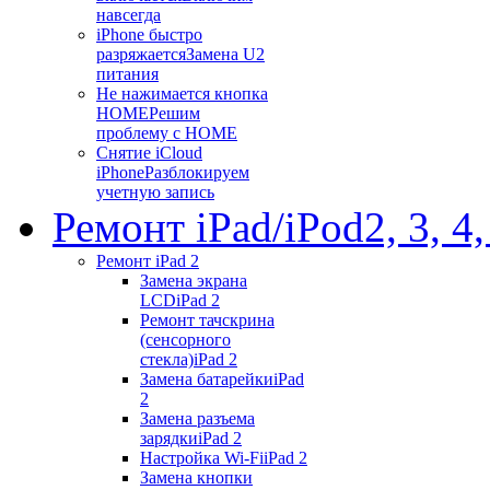
навсегда
iPhone быстро
разряжается
Замена U2
питания
Не нажимается кнопка
HOME
Решим
проблему с HOME
Снятие iCloud
iPhone
Разблокируем
учетную запись
Ремонт iPad/iPod
2, 3, 4
Ремонт iPad 2
Замена экрана
LCD
iPad 2
Ремонт тачскрина
(сенсорного
стекла)
iPad 2
Замена батарейки
iPad
2
Замена разъема
зарядки
iPad 2
Настройка Wi-Fi
iPad 2
Замена кнопки