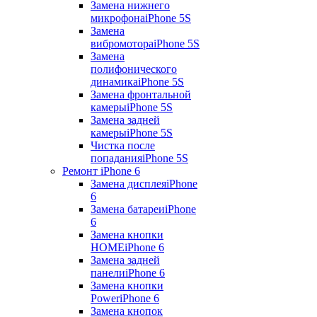
Замена нижнего
микрофона
iPhone 5S
Замена
вибромотора
iPhone 5S
Замена
полифонического
динамика
iPhone 5S
Замена фронтальной
камеры
iPhone 5S
Замена задней
камеры
iPhone 5S
Чистка после
попадания
iPhone 5S
Ремонт iPhone 6
Замена дисплея
iPhone
6
Замена батареи
iPhone
6
Замена кнопки
HOME
iPhone 6
Замена задней
панели
iPhone 6
Замена кнопки
Power
iPhone 6
Замена кнопок