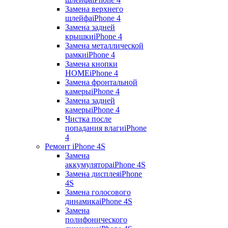
Замена верхнего
шлейфа
iPhone 4
Замена задней
крышки
iPhone 4
Замена металлической
рамки
iPhone 4
Замена кнопки
HOME
iPhone 4
Замена фронтальной
камеры
iPhone 4
Замена задней
камеры
iPhone 4
Чистка после
попадания влаги
iPhone
4
Ремонт iPhone 4S
Замена
аккумулятора
iPhone 4S
Замена дисплея
iPhone
4S
Замена голосового
динамика
iPhone 4S
Замена
полифонического