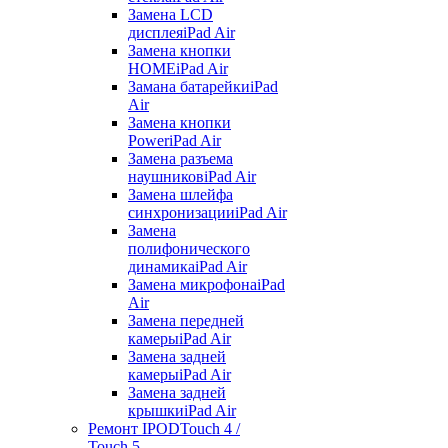
Замена LCD
дисплея
iPad Air
Замена кнопки
HOME
iPad Air
Замана батарейки
iPad
Air
Замена кнопки
Power
iPad Air
Замена разъема
наушников
iPad Air
Замена шлейфа
синхронизации
iPad Air
Замена
полифонического
динамика
iPad Air
Замена микрофона
iPad
Air
Замена передней
камеры
iPad Air
Замена задней
камеры
iPad Air
Замена задней
крышки
iPad Air
Ремонт IPOD
Touch 4 /
Touch 5