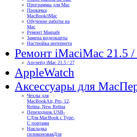
Программы для Mac
Прокачка
MacBook/iMac
Обучение работы на
Mac
Ремонт Magsafe
Замена видеокарты
Настройка интернета
Ремонт iMac
iMac 21.5 /
Апгрейд iMac 21.5 / 27
Apple
Watch
Аксессуары для Mac
Пер
Чехлы для
MacBook
Air, Pro, 12,
Retina, New Retina
Переходник USB-
C
Для MacBook с Type-
C портами
Накладка
силиконовая
Для