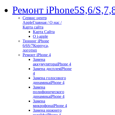
Ремонт iPhone
5S,6/S,7,
Сервис центр
Apple
Главная / О нас /
Карта сайта
Карта Сайта
О i-apple
Тюнинг iPhone
6/6S/7
Корпуса,
логотип
Ремонт iPhone 4
Замена
аккумулятора
iPhone 4
Замена дисплея
iPhone
4
Замена голосового
динамика
iPhone 4
Замена
полифонического
динамика
iPhone 4
Замена
микрофона
iPhone 4
Замена нижнего
шлейфа
iPhone 4