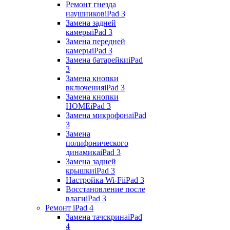
Ремонт гнезда
наушников
iPad 3
Замена задней
камеры
iPad 3
Замена передней
камеры
iPad 3
Замена батарейки
iPad
3
Замена кнопки
включения
iPad 3
Замена кнопки
HOME
iPad 3
Замена микрофона
iPad
3
Замена
полифонического
динамика
iPad 3
Замена задней
крышки
iPad 3
Настройка Wi-Fi
iPad 3
Восстановление после
влаги
iPad 3
Ремонт iPad 4
Замена тачскрина
iPad
4