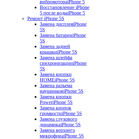
вибромотора
iPhone 5
Восстановление iPhone
5 после воды
iPhone 5
Ремонт iPhone 5S
Замена дисплея
iPhone
5S
Замена батареи
iPhone
5S
Замена задней
крышки
iPhone 5S
Замена шлейфа
синхронизации
iPhone
5S
Замена кнопки
HOME
iPhone 5S
Замена разъема
наушников
iPhone 5S
Замена кнопки
Power
iPhone 5S
Замена кнопок
громкости
iPhone 5S
Замена слухового
динамика
iPhone 5S
Замена верхнего
микрофона
iPhone 5S