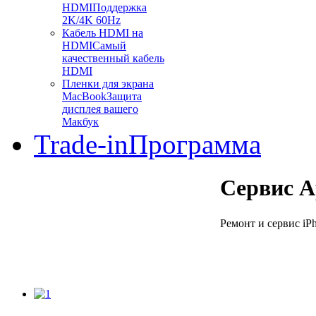
HDMI
Поддержка
2K/4K 60Hz
Кабель HDMI на
HDMI
Самый
качественный кабель
HDMI
Пленки для экрана
MacBook
Защита
дисплея вашего
Макбук
Trade-in
Программа
Сервис A
Ремонт и сервис iPh