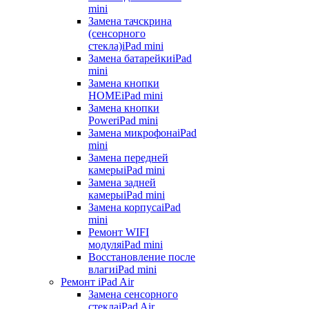
mini
Замена тачскрина
(сенсорного
стекла)
iPad mini
Замена батарейки
iPad
mini
Замена кнопки
HOME
iPad mini
Замена кнопки
Power
iPad mini
Замена микрофона
iPad
mini
Замена передней
камеры
iPad mini
Замена задней
камеры
iPad mini
Замена корпуса
iPad
mini
Ремонт WIFI
модуля
iPad mini
Восстановление после
влаги
iPad mini
Ремонт iPad Air
Замена сенсорного
стекла
iPad Air