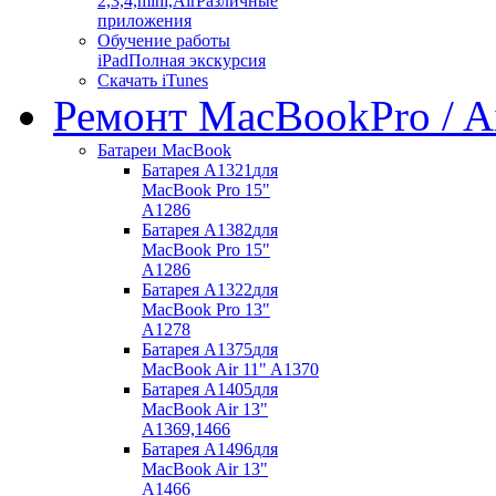
2,3,4,mini,Air
Различные
приложения
Обучение работы
iPad
Полная экскурсия
Скачать iTunes
Ремонт MacBook
Pro / A
Батареи MacBook
Батарея A1321
для
MacBook Pro 15"
A1286
Батарея A1382
для
MacBook Pro 15"
A1286
Батарея A1322
для
MacBook Pro 13"
A1278
Батарея A1375
для
MacBook Air 11" A1370
Батарея A1405
для
MacBook Air 13"
A1369,1466
Батарея A1496
для
MacBook Air 13"
A1466