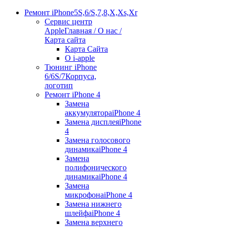
Ремонт iPhone
5S,6/S,7,8,X,Xs,Xr
Сервис центр
Apple
Главная / О нас /
Карта сайта
Карта Сайта
О i-apple
Тюнинг iPhone
6/6S/7
Корпуса,
логотип
Ремонт iPhone 4
Замена
аккумулятора
iPhone 4
Замена дисплея
iPhone
4
Замена голосового
динамика
iPhone 4
Замена
полифонического
динамика
iPhone 4
Замена
микрофона
iPhone 4
Замена нижнего
шлейфа
iPhone 4
Замена верхнего