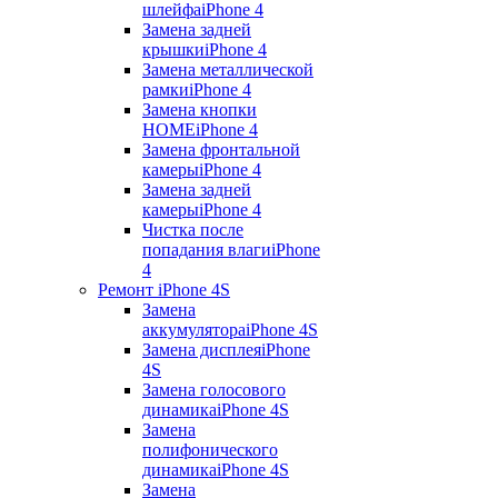
шлейфа
iPhone 4
Замена задней
крышки
iPhone 4
Замена металлической
рамки
iPhone 4
Замена кнопки
HOME
iPhone 4
Замена фронтальной
камеры
iPhone 4
Замена задней
камеры
iPhone 4
Чистка после
попадания влаги
iPhone
4
Ремонт iPhone 4S
Замена
аккумулятора
iPhone 4S
Замена дисплея
iPhone
4S
Замена голосового
динамика
iPhone 4S
Замена
полифонического
динамика
iPhone 4S
Замена