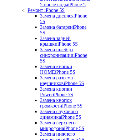
5 после воды
iPhone 5
Ремонт iPhone 5S
Замена дисплея
iPhone
5S
Замена батареи
iPhone
5S
Замена задней
крышки
iPhone 5S
Замена шлейфа
синхронизации
iPhone
5S
Замена кнопки
HOME
iPhone 5S
Замена разъема
наушников
iPhone 5S
Замена кнопки
Power
iPhone 5S
Замена кнопок
громкости
iPhone 5S
Замена слухового
динамика
iPhone 5S
Замена верхнего
микрофона
iPhone 5S
Замена нижнего
микрофона
iPhone 5S