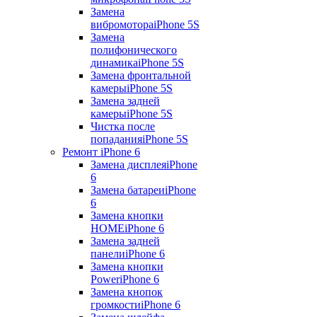
Замена
вибромотора
iPhone 5S
Замена
полифонического
динамика
iPhone 5S
Замена фронтальной
камеры
iPhone 5S
Замена задней
камеры
iPhone 5S
Чистка после
попадания
iPhone 5S
Ремонт iPhone 6
Замена дисплея
iPhone
6
Замена батареи
iPhone
6
Замена кнопки
HOME
iPhone 6
Замена задней
панели
iPhone 6
Замена кнопки
Power
iPhone 6
Замена кнопок
громкости
iPhone 6