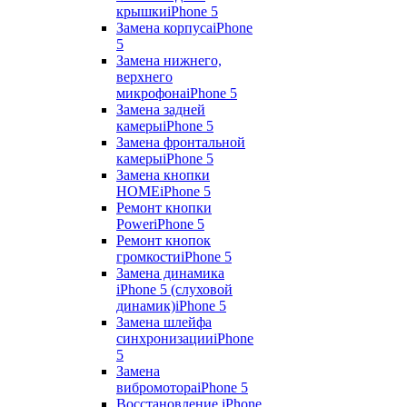
крышки
iPhone 5
Замена корпуса
iPhone
5
Замена нижнего,
верхнего
микрофона
iPhone 5
Замена задней
камеры
iPhone 5
Замена фронтальной
камеры
iPhone 5
Замена кнопки
HOME
iPhone 5
Ремонт кнопки
Power
iPhone 5
Ремонт кнопок
громкости
iPhone 5
Замена динамика
iPhone 5 (слуховой
динамик)
iPhone 5
Замена шлейфа
синхронизации
iPhone
5
Замена
вибромотора
iPhone 5
Восстановление iPhone