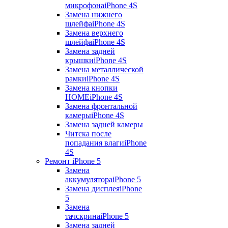
микрофона
iPhone 4S
Замена нижнего
шлейфа
iPhone 4S
Замена верхнего
шлейфа
iPhone 4S
Замена задней
крышки
iPhone 4S
Замена металлической
рамки
iPhone 4S
Замена кнопки
HOME
iPhone 4S
Замена фронтальной
камеры
iPhone 4S
Замена задней камеры
Читска после
попадания влаги
iPhone
4S
Ремонт iPhone 5
Замена
аккумулятора
iPhone 5
Замена дисплея
iPhone
5
Замена
тачскрина
iPhone 5
Замена задней