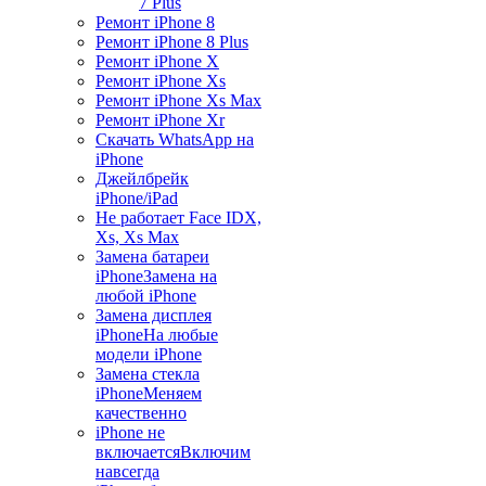
7 Plus
Ремонт iPhone 8
Ремонт iPhone 8 Plus
Ремонт iPhone X
Ремонт iPhone Xs
Ремонт iPhone Xs Max
Ремонт iPhone Xr
Скачать WhatsApp на
iPhone
Джейлбрейк
iPhone/iPad
Не работает Face ID
X,
Xs, Xs Max
Замена батареи
iPhone
Замена на
любой iPhone
Замена дисплея
iPhone
На любые
модели iPhone
Замена стекла
iPhone
Меняем
качественно
iPhone не
включается
Включим
навсегда