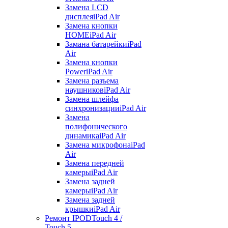
Замена LCD
дисплея
iPad Air
Замена кнопки
HOME
iPad Air
Замана батарейки
iPad
Air
Замена кнопки
Power
iPad Air
Замена разъема
наушников
iPad Air
Замена шлейфа
синхронизации
iPad Air
Замена
полифонического
динамика
iPad Air
Замена микрофона
iPad
Air
Замена передней
камеры
iPad Air
Замена задней
камеры
iPad Air
Замена задней
крышки
iPad Air
Ремонт IPOD
Touch 4 /
Touch 5