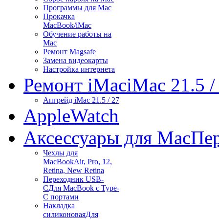
Программы для Mac
Прокачка
MacBook/iMac
Обучение работы на
Mac
Ремонт Magsafe
Замена видеокарты
Настройка интернета
Ремонт iMac
iMac 21.5 /
Апгрейд iMac 21.5 / 27
Apple
Watch
Аксессуары для Mac
Пер
Чехлы для
MacBook
Air, Pro, 12,
Retina, New Retina
Переходник USB-
C
Для MacBook с Type-
C портами
Накладка
силиконовая
Для