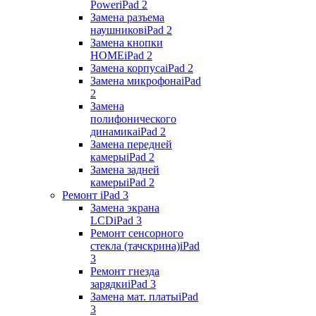
Power
iPad 2
Замена разъема
наушников
iPad 2
Замена кнопки
HOME
iPad 2
Замена корпуса
iPad 2
Замена микрофона
iPad
2
Замена
полифонического
динамика
iPad 2
Замена передней
камеры
iPad 2
Замена задней
камеры
iPad 2
Ремонт iPad 3
Замена экрана
LCD
iPad 3
Ремонт сенсорного
стекла (тачскрина)
iPad
3
Ремонт гнезда
зарядки
iPad 3
Замена мат. платы
iPad
3