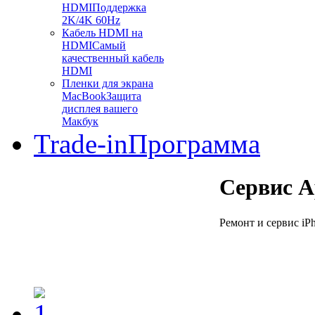
HDMI
Поддержка
2K/4K 60Hz
Кабель HDMI на
HDMI
Самый
качественный кабель
HDMI
Пленки для экрана
MacBook
Защита
дисплея вашего
Макбук
Trade-in
Программа
Сервис A
Ремонт и сервис iPh