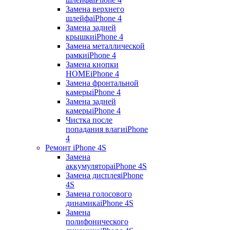
Замена верхнего
шлейфа
iPhone 4
Замена задней
крышки
iPhone 4
Замена металлической
рамки
iPhone 4
Замена кнопки
HOME
iPhone 4
Замена фронтальной
камеры
iPhone 4
Замена задней
камеры
iPhone 4
Чистка после
попадания влаги
iPhone
4
Ремонт iPhone 4S
Замена
аккумулятора
iPhone 4S
Замена дисплея
iPhone
4S
Замена голосового
динамика
iPhone 4S
Замена
полифонического