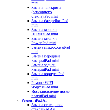
mini
Замена тачскрина
(сенсорного
стекла)
iPad mini
Замена батарейки
iPad
mini
Замена кнопки
HOME
iPad mini
Замена кнопки
Power
iPad mini
Замена микрофона
iPad
mini
Замена передней
камеры
iPad mini
Замена задней
камеры
iPad mini
Замена корпуса
iPad
mini
Ремонт WIFI
модуля
iPad mini
Восстановление после
влаги
iPad mini
Ремонт iPad Air
Замена сенсорного
стекла
iPad Air