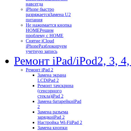
навсегда
iPhone быстро
разряжается
Замена U2
питания
Не нажимается кнопка
HOME
Решим
проблему с HOME
Снятие iCloud
iPhone
Разблокируем
учетную запись
Ремонт iPad/iPod
2, 3, 4
Ремонт iPad 2
Замена экрана
LCD
iPad 2
Ремонт тачскрина
(сенсорного
стекла)
iPad 2
Замена батарейки
iPad
2
Замена разъема
зарядки
iPad 2
Настройка Wi-Fi
iPad 2
Замена кнопки