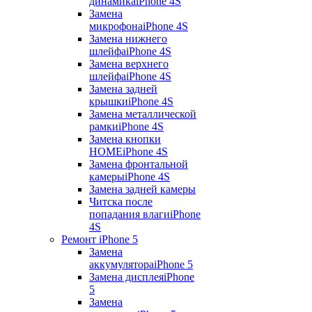
динамика
iPhone 4S
Замена
микрофона
iPhone 4S
Замена нижнего
шлейфа
iPhone 4S
Замена верхнего
шлейфа
iPhone 4S
Замена задней
крышки
iPhone 4S
Замена металлической
рамки
iPhone 4S
Замена кнопки
HOME
iPhone 4S
Замена фронтальной
камеры
iPhone 4S
Замена задней камеры
Читска после
попадания влаги
iPhone
4S
Ремонт iPhone 5
Замена
аккумулятора
iPhone 5
Замена дисплея
iPhone
5
Замена