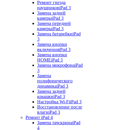
Ремонт гнезда
наушников
iPad 3
Замена задней
камеры
iPad 3
Замена передней
камеры
iPad 3
Замена батарейки
iPad
3
Замена кнопки
включения
iPad 3
Замена кнопки
HOME
iPad 3
Замена микрофона
iPad
3
Замена
полифонического
динамика
iPad 3
Замена задней
крышки
iPad 3
Настройка Wi-Fi
iPad 3
Восстановление после
влаги
iPad 3
Ремонт iPad 4
Замена тачскрина
iPad
4