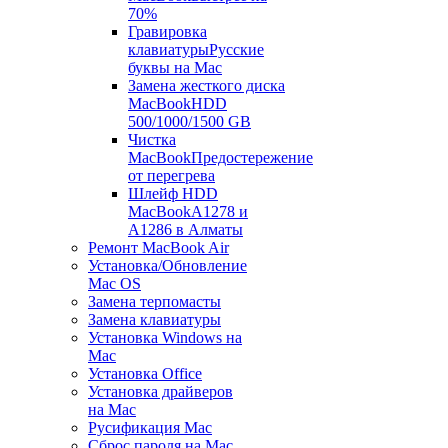
70%
Гравировка
клавиатуры
Русские
буквы на Mac
Замена жесткого диска
MacBook
HDD
500/1000/1500 GB
Чистка
MacBook
Предостережение
от перегрева
Шлейф HDD
MacBook
A1278 и
A1286 в Алматы
Ремонт MacBook Air
Установка/Обновление
Mac OS
Замена терпомасты
Замена клавиатуры
Установка Windows на
Mac
Установка Office
Установка драйверов
на Mac
Русификация Mac
Сброс пароля на Mac