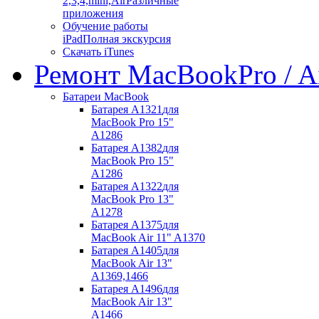
2,3,4,mini,Air
Различные
приложения
Обучение работы
iPad
Полная экскурсия
Скачать iTunes
Ремонт MacBook
Pro / A
Батареи MacBook
Батарея A1321
для
MacBook Pro 15"
A1286
Батарея A1382
для
MacBook Pro 15"
A1286
Батарея A1322
для
MacBook Pro 13"
A1278
Батарея A1375
для
MacBook Air 11" A1370
Батарея A1405
для
MacBook Air 13"
A1369,1466
Батарея A1496
для
MacBook Air 13"
A1466