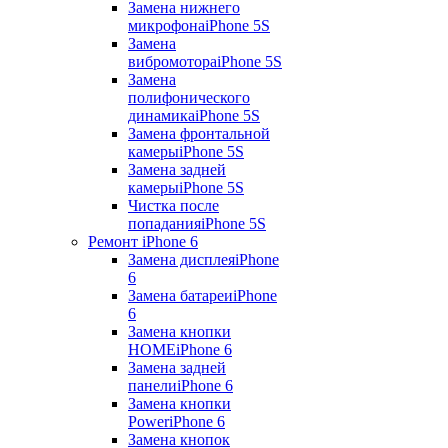
Замена нижнего
микрофона
iPhone 5S
Замена
вибромотора
iPhone 5S
Замена
полифонического
динамика
iPhone 5S
Замена фронтальной
камеры
iPhone 5S
Замена задней
камеры
iPhone 5S
Чистка после
попадания
iPhone 5S
Ремонт iPhone 6
Замена дисплея
iPhone
6
Замена батареи
iPhone
6
Замена кнопки
HOME
iPhone 6
Замена задней
панели
iPhone 6
Замена кнопки
Power
iPhone 6
Замена кнопок