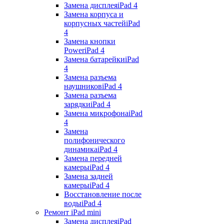
Замена дисплея
iPad 4
Замена корпуса и
корпусных частей
iPad
4
Замена кнопки
Power
iPad 4
Замена батарейки
iPad
4
Замена разъема
наушников
iPad 4
Замена разъема
зарядки
iPad 4
Замена микрофона
iPad
4
Замена
полифонического
динамика
iPad 4
Замена передней
камеры
iPad 4
Замена задней
камеры
iPad 4
Восстановление после
воды
iPad 4
Ремонт iPad mini
Замена дисплея
iPad