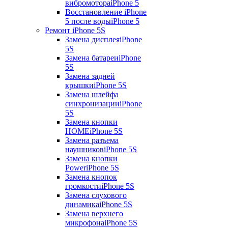
вибромотора
iPhone 5
Восстановление iPhone
5 после воды
iPhone 5
Ремонт iPhone 5S
Замена дисплея
iPhone
5S
Замена батареи
iPhone
5S
Замена задней
крышки
iPhone 5S
Замена шлейфа
синхронизации
iPhone
5S
Замена кнопки
HOME
iPhone 5S
Замена разъема
наушников
iPhone 5S
Замена кнопки
Power
iPhone 5S
Замена кнопок
громкости
iPhone 5S
Замена слухового
динамика
iPhone 5S
Замена верхнего
микрофона
iPhone 5S