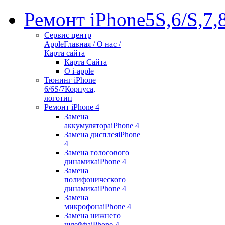
Ремонт iPhone
5S,6/S,7,
Сервис центр
Apple
Главная / О нас /
Карта сайта
Карта Сайта
О i-apple
Тюнинг iPhone
6/6S/7
Корпуса,
логотип
Ремонт iPhone 4
Замена
аккумулятора
iPhone 4
Замена дисплея
iPhone
4
Замена голосового
динамика
iPhone 4
Замена
полифонического
динамика
iPhone 4
Замена
микрофона
iPhone 4
Замена нижнего
шлейфа
iPhone 4