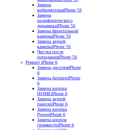
Замена
вибромотора
iPhone 5S
Замена
полифонического
динамика
iPhone 5S
Замена фронтальной
камеры
iPhone 5S
Замена задней
камеры
iPhone 5S
Чистка после
попадания
iPhone 5S
Ремонт iPhone 6
Замена дисплея
iPhone
6
Замена батареи
iPhone
6
Замена кнопки
HOME
iPhone 6
Замена задней
панели
iPhone 6
Замена кнопки
Power
iPhone 6
Замена кнопок
громкости
iPhone 6