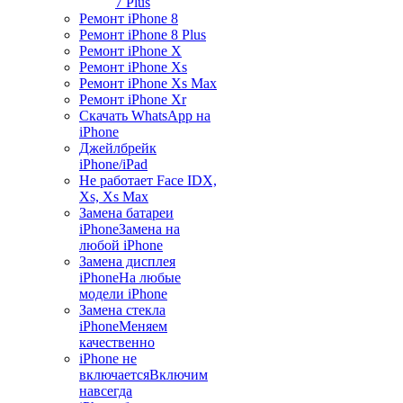
7 Plus
Ремонт iPhone 8
Ремонт iPhone 8 Plus
Ремонт iPhone X
Ремонт iPhone Xs
Ремонт iPhone Xs Max
Ремонт iPhone Xr
Скачать WhatsApp на
iPhone
Джейлбрейк
iPhone/iPad
Не работает Face ID
X,
Xs, Xs Max
Замена батареи
iPhone
Замена на
любой iPhone
Замена дисплея
iPhone
На любые
модели iPhone
Замена стекла
iPhone
Меняем
качественно
iPhone не
включается
Включим
навсегда