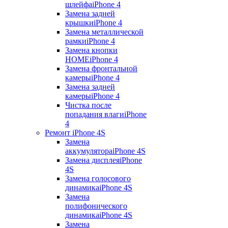
шлейфа
iPhone 4
Замена задней
крышки
iPhone 4
Замена металлической
рамки
iPhone 4
Замена кнопки
HOME
iPhone 4
Замена фронтальной
камеры
iPhone 4
Замена задней
камеры
iPhone 4
Чистка после
попадания влаги
iPhone
4
Ремонт iPhone 4S
Замена
аккумулятора
iPhone 4S
Замена дисплея
iPhone
4S
Замена голосового
динамика
iPhone 4S
Замена
полифонического
динамика
iPhone 4S
Замена