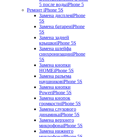
5 после воды
iPhone 5
Ремонт iPhone 5S
Замена дисплея
iPhone
5S
Замена батареи
iPhone
5S
Замена задней
крышки
iPhone 5S
Замена шлейфа
синхронизации
iPhone
5S
Замена кнопки
HOME
iPhone 5S
Замена разъема
наушников
iPhone 5S
Замена кнопки
Power
iPhone 5S
Замена кнопок
громкости
iPhone 5S
Замена слухового
динамика
iPhone 5S
Замена верхнего
микрофона
iPhone 5S
Замена нижнего
микрофона
iPhone 5S