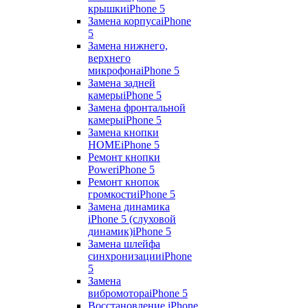
крышки
iPhone 5
Замена корпуса
iPhone
5
Замена нижнего,
верхнего
микрофона
iPhone 5
Замена задней
камеры
iPhone 5
Замена фронтальной
камеры
iPhone 5
Замена кнопки
HOME
iPhone 5
Ремонт кнопки
Power
iPhone 5
Ремонт кнопок
громкости
iPhone 5
Замена динамика
iPhone 5 (слуховой
динамик)
iPhone 5
Замена шлейфа
синхронизации
iPhone
5
Замена
вибромотора
iPhone 5
Восстановление iPhone