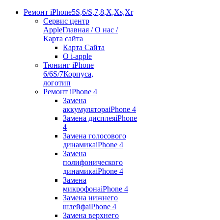
Ремонт iPhone
5S,6/S,7,8,X,Xs,Xr
Сервис центр
Apple
Главная / О нас /
Карта сайта
Карта Сайта
О i-apple
Тюнинг iPhone
6/6S/7
Корпуса,
логотип
Ремонт iPhone 4
Замена
аккумулятора
iPhone 4
Замена дисплея
iPhone
4
Замена голосового
динамика
iPhone 4
Замена
полифонического
динамика
iPhone 4
Замена
микрофона
iPhone 4
Замена нижнего
шлейфа
iPhone 4
Замена верхнего