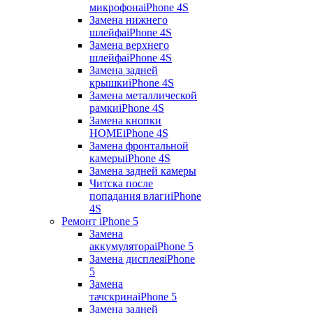
микрофона
iPhone 4S
Замена нижнего
шлейфа
iPhone 4S
Замена верхнего
шлейфа
iPhone 4S
Замена задней
крышки
iPhone 4S
Замена металлической
рамки
iPhone 4S
Замена кнопки
HOME
iPhone 4S
Замена фронтальной
камеры
iPhone 4S
Замена задней камеры
Читска после
попадания влаги
iPhone
4S
Ремонт iPhone 5
Замена
аккумулятора
iPhone 5
Замена дисплея
iPhone
5
Замена
тачскрина
iPhone 5
Замена задней