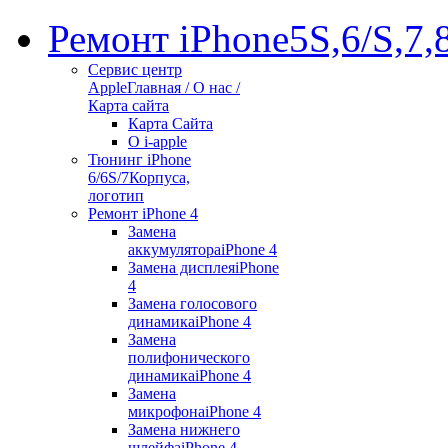
Ремонт iPhone
5S,6/S,7,
Сервис центр
Apple
Главная / О нас /
Карта сайта
Карта Сайта
О i-apple
Тюнинг iPhone
6/6S/7
Корпуса,
логотип
Ремонт iPhone 4
Замена
аккумулятора
iPhone 4
Замена дисплея
iPhone
4
Замена голосового
динамика
iPhone 4
Замена
полифонического
динамика
iPhone 4
Замена
микрофона
iPhone 4
Замена нижнего
шлейфа
iPhone 4