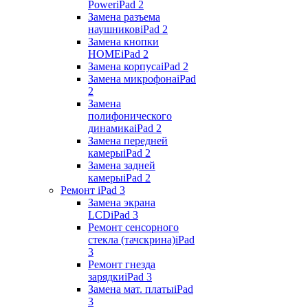
Power
iPad 2
Замена разъема
наушников
iPad 2
Замена кнопки
HOME
iPad 2
Замена корпуса
iPad 2
Замена микрофона
iPad
2
Замена
полифонического
динамика
iPad 2
Замена передней
камеры
iPad 2
Замена задней
камеры
iPad 2
Ремонт iPad 3
Замена экрана
LCD
iPad 3
Ремонт сенсорного
стекла (тачскрина)
iPad
3
Ремонт гнезда
зарядки
iPad 3
Замена мат. платы
iPad
3