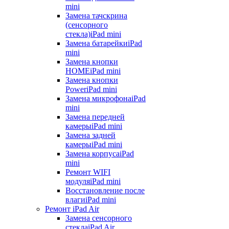
mini
Замена тачскрина
(сенсорного
стекла)
iPad mini
Замена батарейки
iPad
mini
Замена кнопки
HOME
iPad mini
Замена кнопки
Power
iPad mini
Замена микрофона
iPad
mini
Замена передней
камеры
iPad mini
Замена задней
камеры
iPad mini
Замена корпуса
iPad
mini
Ремонт WIFI
модуля
iPad mini
Восстановление после
влаги
iPad mini
Ремонт iPad Air
Замена сенсорного
стекла
iPad Air