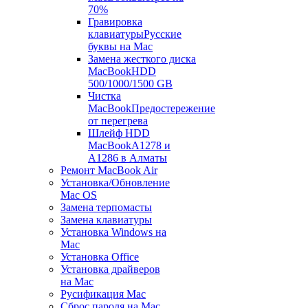
70%
Гравировка
клавиатуры
Русские
буквы на Mac
Замена жесткого диска
MacBook
HDD
500/1000/1500 GB
Чистка
MacBook
Предостережение
от перегрева
Шлейф HDD
MacBook
A1278 и
A1286 в Алматы
Ремонт MacBook Air
Установка/Обновление
Mac OS
Замена терпомасты
Замена клавиатуры
Установка Windows на
Mac
Установка Office
Установка драйверов
на Mac
Русификация Mac
Сброс пароля на Mac