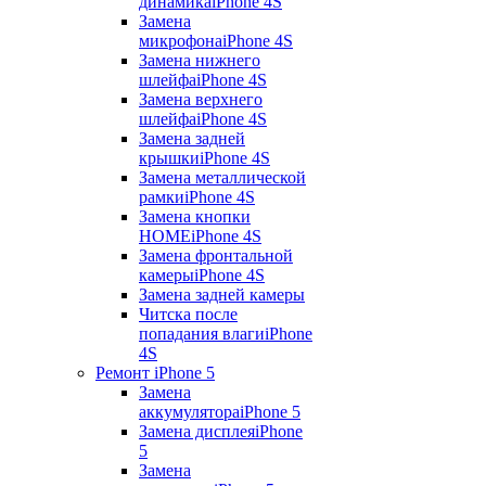
динамика
iPhone 4S
Замена
микрофона
iPhone 4S
Замена нижнего
шлейфа
iPhone 4S
Замена верхнего
шлейфа
iPhone 4S
Замена задней
крышки
iPhone 4S
Замена металлической
рамки
iPhone 4S
Замена кнопки
HOME
iPhone 4S
Замена фронтальной
камеры
iPhone 4S
Замена задней камеры
Читска после
попадания влаги
iPhone
4S
Ремонт iPhone 5
Замена
аккумулятора
iPhone 5
Замена дисплея
iPhone
5
Замена