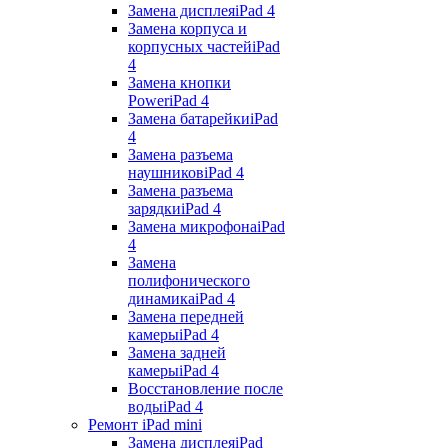
Замена дисплея
iPad 4
Замена корпуса и
корпусных частей
iPad
4
Замена кнопки
Power
iPad 4
Замена батарейки
iPad
4
Замена разъема
наушников
iPad 4
Замена разъема
зарядки
iPad 4
Замена микрофона
iPad
4
Замена
полифонического
динамика
iPad 4
Замена передней
камеры
iPad 4
Замена задней
камеры
iPad 4
Восстановление после
воды
iPad 4
Ремонт iPad mini
Замена дисплея
iPad