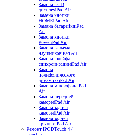
Замена LCD
дисплея
iPad Air
Замена кнопки
HOME
iPad Air
Замана батарейки
iPad
Air
Замена кнопки
Power
iPad Air
Замена разъема
наушников
iPad Air
Замена шлейфа
синхронизации
iPad Air
Замена
полифонического
динамика
iPad Air
Замена микрофона
iPad
Air
Замена передней
камеры
iPad Air
Замена задней
камеры
iPad Air
Замена задней
крышки
iPad Air
Ремонт IPOD
Touch 4 /
Touch 5