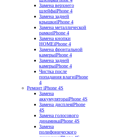
Замена верхнего
шлейфа
iPhone 4
Замена задней
крышки
iPhone 4
Замена металлической
рамки
iPhone 4
Замена кнопки
HOME
iPhone 4
Замена фронтальной
камеры
iPhone 4
Замена задней
камеры
iPhone 4
Чистка после
попадания влаги
iPhone
4
Ремонт iPhone 4S
Замена
аккумулятора
iPhone 4S
Замена дисплея
iPhone
4S
Замена голосового
динамика
iPhone 4S
Замена
полифонического