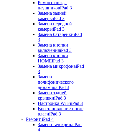
Ремонт гнезда
наушников
iPad 3
Замена задней
камеры
iPad 3
Замена передней
камеры
iPad 3
Замена батарейки
iPad
3
Замена кнопки
включения
iPad 3
Замена кнопки
HOME
iPad 3
Замена микрофона
iPad
3
Замена
полифонического
динамика
iPad 3
Замена задней
крышки
iPad 3
Настройка Wi-Fi
iPad 3
Восстановление после
влаги
iPad 3
Ремонт iPad 4
Замена тачскрина
iPad
4