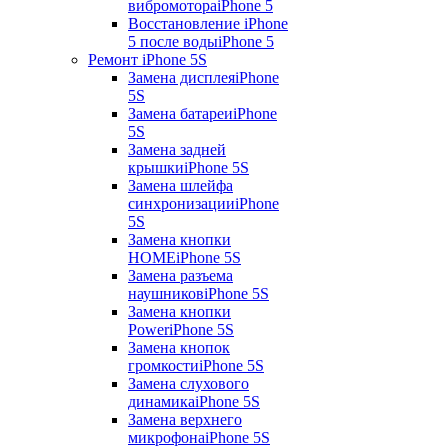
вибромотора
iPhone 5
Восстановление iPhone
5 после воды
iPhone 5
Ремонт iPhone 5S
Замена дисплея
iPhone
5S
Замена батареи
iPhone
5S
Замена задней
крышки
iPhone 5S
Замена шлейфа
синхронизации
iPhone
5S
Замена кнопки
HOME
iPhone 5S
Замена разъема
наушников
iPhone 5S
Замена кнопки
Power
iPhone 5S
Замена кнопок
громкости
iPhone 5S
Замена слухового
динамика
iPhone 5S
Замена верхнего
микрофона
iPhone 5S