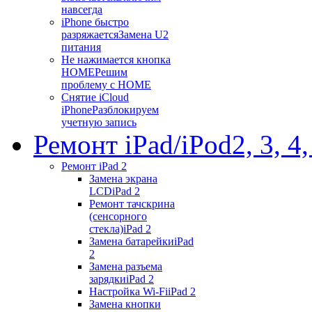
навсегда
iPhone быстро
разряжается
Замена U2
питания
Не нажимается кнопка
HOME
Решим
проблему с HOME
Снятие iCloud
iPhone
Разблокируем
учетную запись
Ремонт iPad/iPod
2, 3, 4
Ремонт iPad 2
Замена экрана
LCD
iPad 2
Ремонт тачскрина
(сенсорного
стекла)
iPad 2
Замена батарейки
iPad
2
Замена разъема
зарядки
iPad 2
Настройка Wi-Fi
iPad 2
Замена кнопки