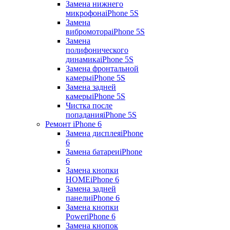
Замена нижнего
микрофона
iPhone 5S
Замена
вибромотора
iPhone 5S
Замена
полифонического
динамика
iPhone 5S
Замена фронтальной
камеры
iPhone 5S
Замена задней
камеры
iPhone 5S
Чистка после
попадания
iPhone 5S
Ремонт iPhone 6
Замена дисплея
iPhone
6
Замена батареи
iPhone
6
Замена кнопки
HOME
iPhone 6
Замена задней
панели
iPhone 6
Замена кнопки
Power
iPhone 6
Замена кнопок