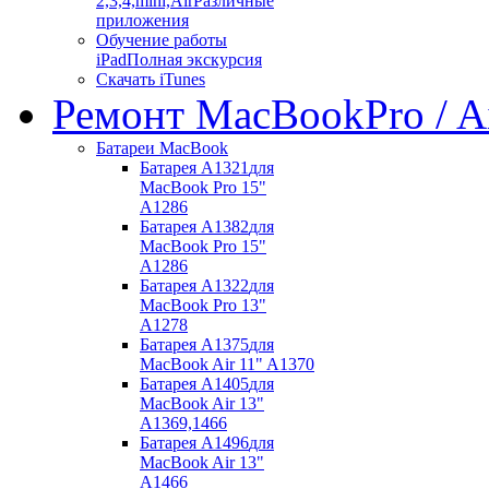
2,3,4,mini,Air
Различные
приложения
Обучение работы
iPad
Полная экскурсия
Скачать iTunes
Ремонт MacBook
Pro / A
Батареи MacBook
Батарея A1321
для
MacBook Pro 15"
A1286
Батарея A1382
для
MacBook Pro 15"
A1286
Батарея A1322
для
MacBook Pro 13"
A1278
Батарея A1375
для
MacBook Air 11" A1370
Батарея A1405
для
MacBook Air 13"
A1369,1466
Батарея A1496
для
MacBook Air 13"
A1466