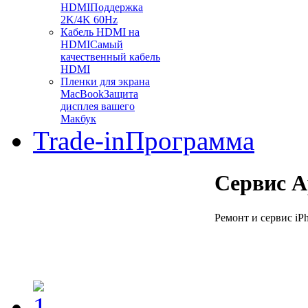
HDMI
Поддержка
2K/4K 60Hz
Кабель HDMI на
HDMI
Самый
качественный кабель
HDMI
Пленки для экрана
MacBook
Защита
дисплея вашего
Макбук
Trade-in
Программа
Сервис A
Ремонт и сервис iPh