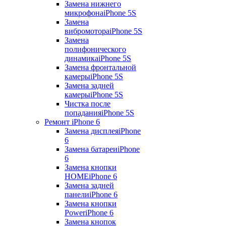
Замена нижнего
микрофона
iPhone 5S
Замена
вибромотора
iPhone 5S
Замена
полифонического
динамика
iPhone 5S
Замена фронтальной
камеры
iPhone 5S
Замена задней
камеры
iPhone 5S
Чистка после
попадания
iPhone 5S
Ремонт iPhone 6
Замена дисплея
iPhone
6
Замена батареи
iPhone
6
Замена кнопки
HOME
iPhone 6
Замена задней
панели
iPhone 6
Замена кнопки
Power
iPhone 6
Замена кнопок