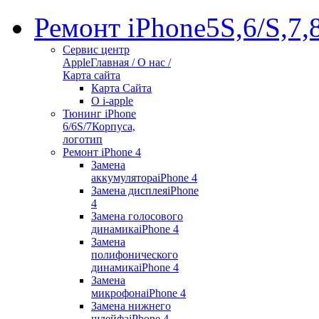
Ремонт iPhone
5S,6/S,7,
Сервис центр
Apple
Главная / О нас /
Карта сайта
Карта Сайта
О i-apple
Тюнинг iPhone
6/6S/7
Корпуса,
логотип
Ремонт iPhone 4
Замена
аккумулятора
iPhone 4
Замена дисплея
iPhone
4
Замена голосового
динамика
iPhone 4
Замена
полифонического
динамика
iPhone 4
Замена
микрофона
iPhone 4
Замена нижнего
шлейфа
iPhone 4