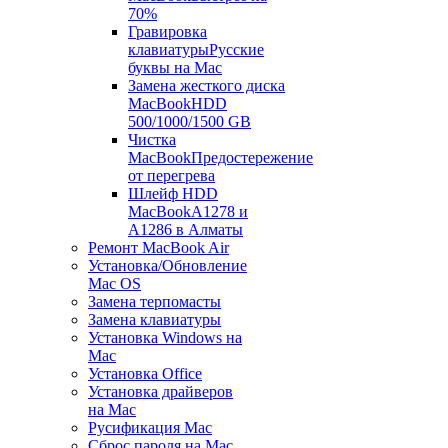
70%
Гравировка
клавиатуры
Русские
буквы на Mac
Замена жесткого диска
MacBook
HDD
500/1000/1500 GB
Чистка
MacBook
Предостережение
от перегрева
Шлейф HDD
MacBook
A1278 и
A1286 в Алматы
Ремонт MacBook Air
Установка/Обновление
Mac OS
Замена терпомасты
Замена клавиатуры
Установка Windows на
Mac
Установка Office
Установка драйверов
на Mac
Русификация Mac
Сброс пароля на Mac