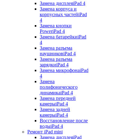
Замена дисплея
iPad 4
Замена корпуса и
корпусных частей
iPad
4
Замена кнопки
Power
iPad 4
Замена батарейки
iPad
4
Замена разъема
наушников
iPad 4
Замена разъема
зарядки
iPad 4
Замена микрофона
iPad
4
Замена
полифонического
динамика
iPad 4
Замена передней
камеры
iPad 4
Замена задней
камеры
iPad 4
Восстановление после
воды
iPad 4
Ремонт iPad mini
Замена дисплея
iPad