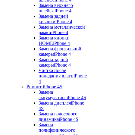
Замена верхнего
шлейфа
iPhone 4
Замена задней
крышки
iPhone 4
Замена металлической
рамки
iPhone 4
Замена кнопки
HOME
iPhone 4
Замена фронтальной
камеры
iPhone 4
Замена задней
камеры
iPhone 4
Чистка после
попадания влаги
iPhone
4
Ремонт iPhone 4S
Замена
аккумулятора
iPhone 4S
Замена дисплея
iPhone
4S
Замена голосового
динамика
iPhone 4S
Замена
полифонического