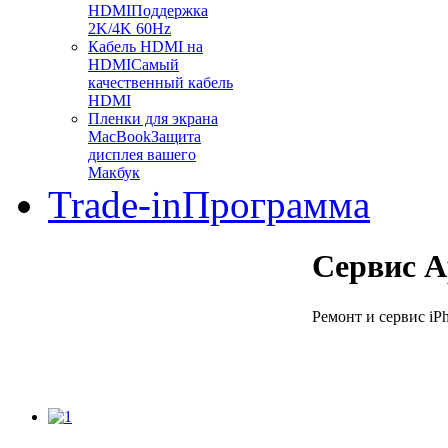
HDMI
Поддержка
2K/4K 60Hz
Кабель HDMI на
HDMI
Самый
качественный кабель
HDMI
Пленки для экрана
MacBook
Защита
дисплея вашего
Макбук
Trade-in
Программа
Сервис A
Ремонт и сервис iPh