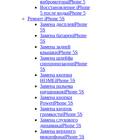
вибромотора
iPhone 5
Восстановление iPhone
5 после воды
iPhone 5
Ремонт iPhone 5S
Замена дисплея
iPhone
5S
Замена батареи
iPhone
5S
Замена задней
крышки
iPhone 5S
Замена шлейфа
синхронизации
iPhone
5S
Замена кнопки
HOME
iPhone 5S
Замена разъема
наушников
iPhone 5S
Замена кнопки
Power
iPhone 5S
Замена кнопок
громкости
iPhone 5S
Замена слухового
динамика
iPhone 5S
Замена верхнего
микрофона
iPhone 5S