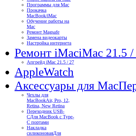
Программы для Mac
Прокачка
MacBook/iMac
Обучение работы на
Mac
Ремонт Magsafe
Замена видеокарты
Настройка интернета
Ремонт iMac
iMac 21.5 /
Апгрейд iMac 21.5 / 27
Apple
Watch
Аксессуары для Mac
Пер
Чехлы для
MacBook
Air, Pro, 12,
Retina, New Retina
Переходник USB-
C
Для MacBook с Type-
C портами
Накладка
силиконовая
Для