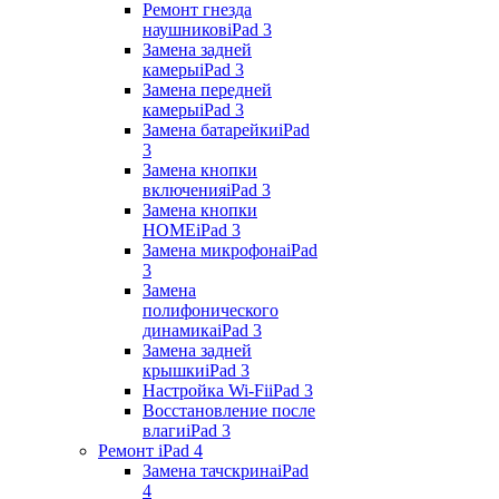
Ремонт гнезда
наушников
iPad 3
Замена задней
камеры
iPad 3
Замена передней
камеры
iPad 3
Замена батарейки
iPad
3
Замена кнопки
включения
iPad 3
Замена кнопки
HOME
iPad 3
Замена микрофона
iPad
3
Замена
полифонического
динамика
iPad 3
Замена задней
крышки
iPad 3
Настройка Wi-Fi
iPad 3
Восстановление после
влаги
iPad 3
Ремонт iPad 4
Замена тачскрина
iPad
4