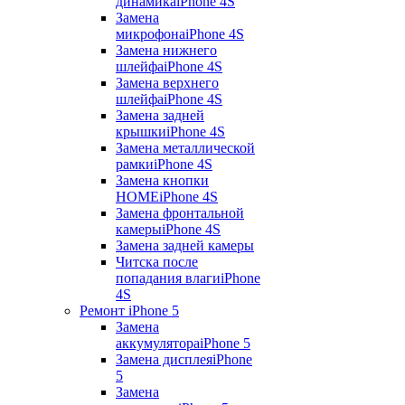
динамика
iPhone 4S
Замена
микрофона
iPhone 4S
Замена нижнего
шлейфа
iPhone 4S
Замена верхнего
шлейфа
iPhone 4S
Замена задней
крышки
iPhone 4S
Замена металлической
рамки
iPhone 4S
Замена кнопки
HOME
iPhone 4S
Замена фронтальной
камеры
iPhone 4S
Замена задней камеры
Читска после
попадания влаги
iPhone
4S
Ремонт iPhone 5
Замена
аккумулятора
iPhone 5
Замена дисплея
iPhone
5
Замена