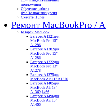
2,3,4,mini,Air
Различные
приложения
Обучение работы
iPad
Полная экскурсия
Скачать iTunes
Ремонт MacBook
Pro / A
Батареи MacBook
Батарея A1321
для
MacBook Pro 15"
A1286
Батарея A1382
для
MacBook Pro 15"
A1286
Батарея A1322
для
MacBook Pro 13"
A1278
Батарея A1375
для
MacBook Air 11" A1370
Батарея A1405
для
MacBook Air 13"
A1369,1466
Батарея A1496
для
MacBook Air 13"
A1466