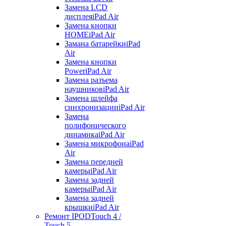
Замена LCD
дисплея
iPad Air
Замена кнопки
HOME
iPad Air
Замана батарейки
iPad
Air
Замена кнопки
Power
iPad Air
Замена разъема
наушников
iPad Air
Замена шлейфа
синхронизации
iPad Air
Замена
полифонического
динамика
iPad Air
Замена микрофона
iPad
Air
Замена передней
камеры
iPad Air
Замена задней
камеры
iPad Air
Замена задней
крышки
iPad Air
Ремонт IPOD
Touch 4 /
Touch 5