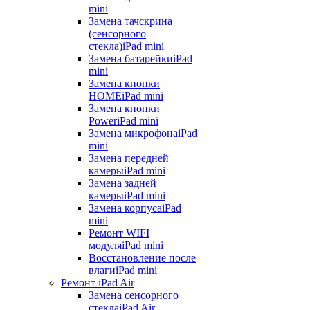
mini
Замена тачскрина
(сенсорного
стекла)
iPad mini
Замена батарейки
iPad
mini
Замена кнопки
HOME
iPad mini
Замена кнопки
Power
iPad mini
Замена микрофона
iPad
mini
Замена передней
камеры
iPad mini
Замена задней
камеры
iPad mini
Замена корпуса
iPad
mini
Ремонт WIFI
модуля
iPad mini
Восстановление после
влаги
iPad mini
Ремонт iPad Air
Замена сенсорного
стекла
iPad Air