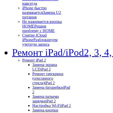
навсегда
iPhone быстро
разряжается
Замена U2
питания
Не нажимается кнопка
HOME
Решим
проблему с HOME
Снятие iCloud
iPhone
Разблокируем
учетную запись
Ремонт iPad/iPod
2, 3, 4
Ремонт iPad 2
Замена экрана
LCD
iPad 2
Ремонт тачскрина
(сенсорного
стекла)
iPad 2
Замена батарейки
iPad
2
Замена разъема
зарядки
iPad 2
Настройка Wi-Fi
iPad 2
Замена кнопки