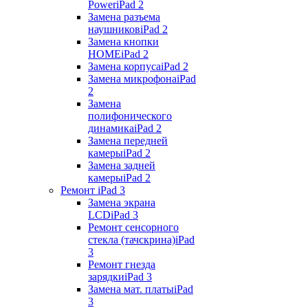
Power
iPad 2
Замена разъема
наушников
iPad 2
Замена кнопки
HOME
iPad 2
Замена корпуса
iPad 2
Замена микрофона
iPad
2
Замена
полифонического
динамика
iPad 2
Замена передней
камеры
iPad 2
Замена задней
камеры
iPad 2
Ремонт iPad 3
Замена экрана
LCD
iPad 3
Ремонт сенсорного
стекла (тачскрина)
iPad
3
Ремонт гнезда
зарядки
iPad 3
Замена мат. платы
iPad
3