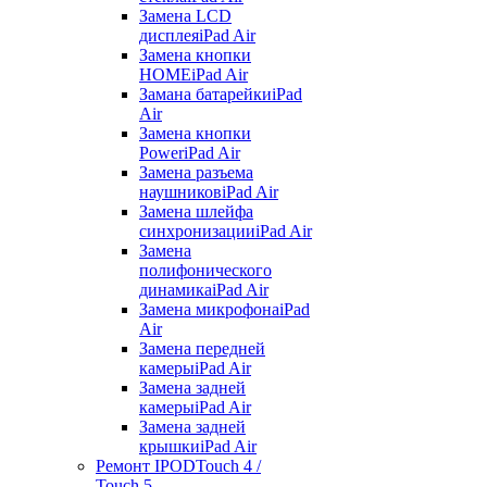
Замена LCD
дисплея
iPad Air
Замена кнопки
HOME
iPad Air
Замана батарейки
iPad
Air
Замена кнопки
Power
iPad Air
Замена разъема
наушников
iPad Air
Замена шлейфа
синхронизации
iPad Air
Замена
полифонического
динамика
iPad Air
Замена микрофона
iPad
Air
Замена передней
камеры
iPad Air
Замена задней
камеры
iPad Air
Замена задней
крышки
iPad Air
Ремонт IPOD
Touch 4 /
Touch 5