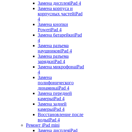
Замена дисплея
iPad 4
Замена корпуса и
корпусных частей
iPad
4
Замена кнопки
Power
iPad 4
Замена батарейки
iPad
4
Замена разъема
наушников
iPad 4
Замена разъема
зарядки
iPad 4
Замена микрофона
iPad
4
Замена
полифонического
динамика
iPad 4
Замена передней
камеры
iPad 4
Замена задней
камеры
iPad 4
Восстановление после
воды
iPad 4
Ремонт iPad mini
Замена дисплея
iPad