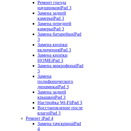
Ремонт гнезда
наушников
iPad 3
Замена задней
камеры
iPad 3
Замена передней
камеры
iPad 3
Замена батарейки
iPad
3
Замена кнопки
включения
iPad 3
Замена кнопки
HOME
iPad 3
Замена микрофона
iPad
3
Замена
полифонического
динамика
iPad 3
Замена задней
крышки
iPad 3
Настройка Wi-Fi
iPad 3
Восстановление после
влаги
iPad 3
Ремонт iPad 4
Замена тачскрина
iPad
4