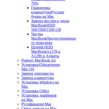
70%
Гравировка
клавиатуры
Русские
буквы на Mac
Замена жесткого диска
MacBook
HDD
500/1000/1500 GB
Чистка
MacBook
Предостережение
от перегрева
Шлейф HDD
MacBook
A1278 и
A1286 в Алматы
Ремонт MacBook Air
Установка/Обновление
Mac OS
Замена терпомасты
Замена клавиатуры
Установка Windows на
Mac
Установка Office
Установка драйверов
на Mac
Русификация Mac
Сброс пароля на Mac