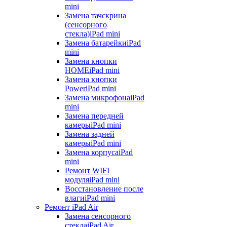
mini
Замена тачскрина
(сенсорного
стекла)
iPad mini
Замена батарейки
iPad
mini
Замена кнопки
HOME
iPad mini
Замена кнопки
Power
iPad mini
Замена микрофона
iPad
mini
Замена передней
камеры
iPad mini
Замена задней
камеры
iPad mini
Замена корпуса
iPad
mini
Ремонт WIFI
модуля
iPad mini
Восстановление после
влаги
iPad mini
Ремонт iPad Air
Замена сенсорного
стекла
iPad Air