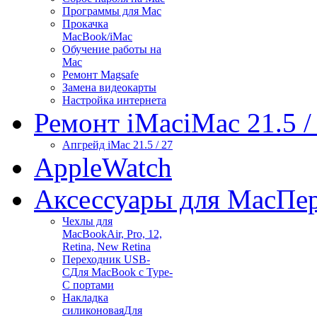
Программы для Mac
Прокачка
MacBook/iMac
Обучение работы на
Mac
Ремонт Magsafe
Замена видеокарты
Настройка интернета
Ремонт iMac
iMac 21.5 /
Апгрейд iMac 21.5 / 27
Apple
Watch
Аксессуары для Mac
Пер
Чехлы для
MacBook
Air, Pro, 12,
Retina, New Retina
Переходник USB-
C
Для MacBook с Type-
C портами
Накладка
силиконовая
Для