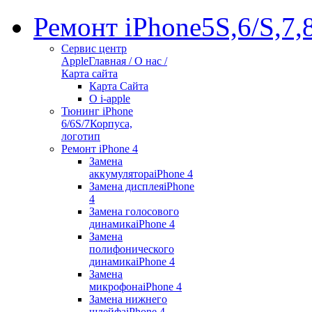
Ремонт iPhone
5S,6/S,7,
Сервис центр
Apple
Главная / О нас /
Карта сайта
Карта Сайта
О i-apple
Тюнинг iPhone
6/6S/7
Корпуса,
логотип
Ремонт iPhone 4
Замена
аккумулятора
iPhone 4
Замена дисплея
iPhone
4
Замена голосового
динамика
iPhone 4
Замена
полифонического
динамика
iPhone 4
Замена
микрофона
iPhone 4
Замена нижнего
шлейфа
iPhone 4