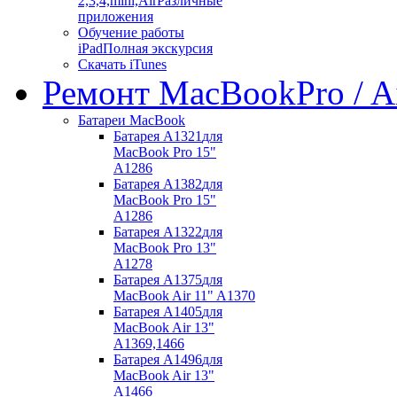
2,3,4,mini,Air
Различные
приложения
Обучение работы
iPad
Полная экскурсия
Скачать iTunes
Ремонт MacBook
Pro / A
Батареи MacBook
Батарея A1321
для
MacBook Pro 15"
A1286
Батарея A1382
для
MacBook Pro 15"
A1286
Батарея A1322
для
MacBook Pro 13"
A1278
Батарея A1375
для
MacBook Air 11" A1370
Батарея A1405
для
MacBook Air 13"
A1369,1466
Батарея A1496
для
MacBook Air 13"
A1466