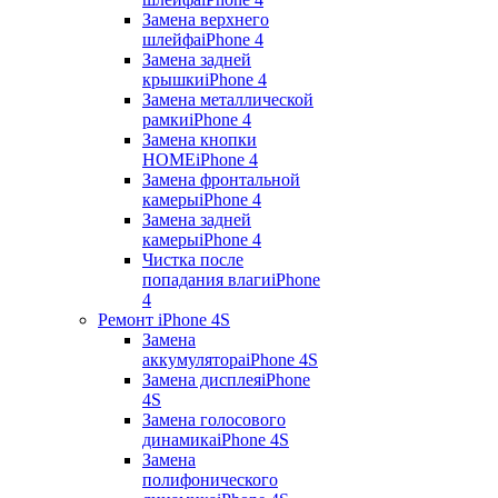
Замена верхнего
шлейфа
iPhone 4
Замена задней
крышки
iPhone 4
Замена металлической
рамки
iPhone 4
Замена кнопки
HOME
iPhone 4
Замена фронтальной
камеры
iPhone 4
Замена задней
камеры
iPhone 4
Чистка после
попадания влаги
iPhone
4
Ремонт iPhone 4S
Замена
аккумулятора
iPhone 4S
Замена дисплея
iPhone
4S
Замена голосового
динамика
iPhone 4S
Замена
полифонического