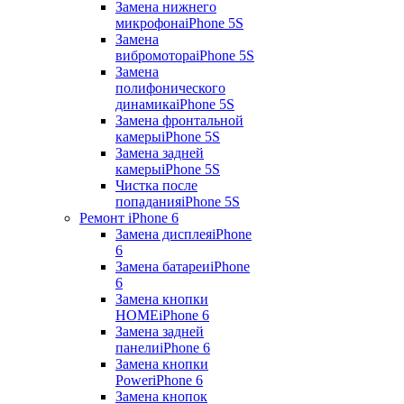
Замена нижнего
микрофона
iPhone 5S
Замена
вибромотора
iPhone 5S
Замена
полифонического
динамика
iPhone 5S
Замена фронтальной
камеры
iPhone 5S
Замена задней
камеры
iPhone 5S
Чистка после
попадания
iPhone 5S
Ремонт iPhone 6
Замена дисплея
iPhone
6
Замена батареи
iPhone
6
Замена кнопки
HOME
iPhone 6
Замена задней
панели
iPhone 6
Замена кнопки
Power
iPhone 6
Замена кнопок