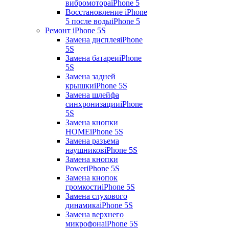
вибромотора
iPhone 5
Восстановление iPhone
5 после воды
iPhone 5
Ремонт iPhone 5S
Замена дисплея
iPhone
5S
Замена батареи
iPhone
5S
Замена задней
крышки
iPhone 5S
Замена шлейфа
синхронизации
iPhone
5S
Замена кнопки
HOME
iPhone 5S
Замена разъема
наушников
iPhone 5S
Замена кнопки
Power
iPhone 5S
Замена кнопок
громкости
iPhone 5S
Замена слухового
динамика
iPhone 5S
Замена верхнего
микрофона
iPhone 5S