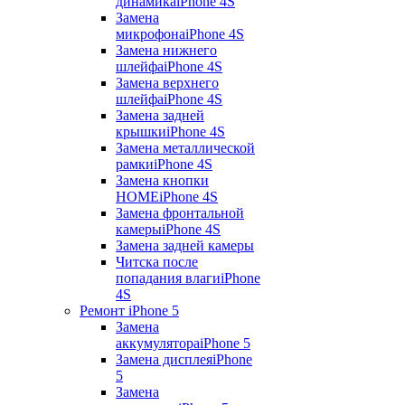
динамика
iPhone 4S
Замена
микрофона
iPhone 4S
Замена нижнего
шлейфа
iPhone 4S
Замена верхнего
шлейфа
iPhone 4S
Замена задней
крышки
iPhone 4S
Замена металлической
рамки
iPhone 4S
Замена кнопки
HOME
iPhone 4S
Замена фронтальной
камеры
iPhone 4S
Замена задней камеры
Читска после
попадания влаги
iPhone
4S
Ремонт iPhone 5
Замена
аккумулятора
iPhone 5
Замена дисплея
iPhone
5
Замена