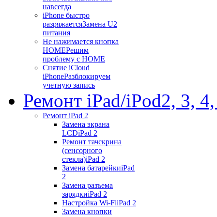
навсегда
iPhone быстро
разряжается
Замена U2
питания
Не нажимается кнопка
HOME
Решим
проблему с HOME
Снятие iCloud
iPhone
Разблокируем
учетную запись
Ремонт iPad/iPod
2, 3, 4
Ремонт iPad 2
Замена экрана
LCD
iPad 2
Ремонт тачскрина
(сенсорного
стекла)
iPad 2
Замена батарейки
iPad
2
Замена разъема
зарядки
iPad 2
Настройка Wi-Fi
iPad 2
Замена кнопки