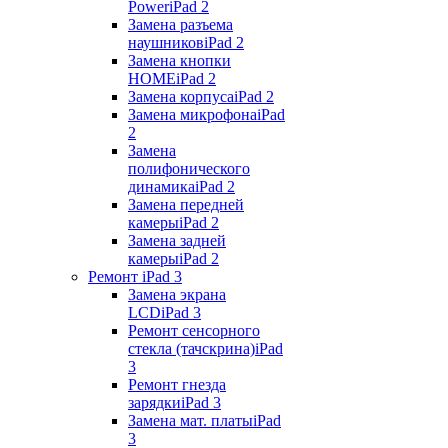
Power
iPad 2
Замена разъема
наушников
iPad 2
Замена кнопки
HOME
iPad 2
Замена корпуса
iPad 2
Замена микрофона
iPad
2
Замена
полифонического
динамика
iPad 2
Замена передней
камеры
iPad 2
Замена задней
камеры
iPad 2
Ремонт iPad 3
Замена экрана
LCD
iPad 3
Ремонт сенсорного
стекла (тачскрина)
iPad
3
Ремонт гнезда
зарядки
iPad 3
Замена мат. платы
iPad
3