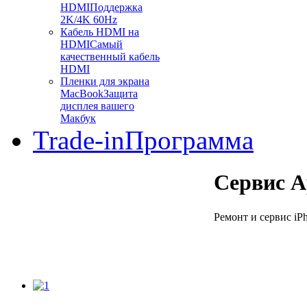
HDMI
Поддержка
2K/4K 60Hz
Кабель HDMI на
HDMI
Самый
качественный кабель
HDMI
Пленки для экрана
MacBook
Защита
дисплея вашего
Макбук
Trade-in
Программа
Сервис A
Ремонт и сервис iPh