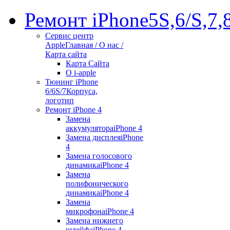
Ремонт iPhone
5S,6/S,7,
Сервис центр
Apple
Главная / О нас /
Карта сайта
Карта Сайта
О i-apple
Тюнинг iPhone
6/6S/7
Корпуса,
логотип
Ремонт iPhone 4
Замена
аккумулятора
iPhone 4
Замена дисплея
iPhone
4
Замена голосового
динамика
iPhone 4
Замена
полифонического
динамика
iPhone 4
Замена
микрофона
iPhone 4
Замена нижнего
шлейфа
iPhone 4