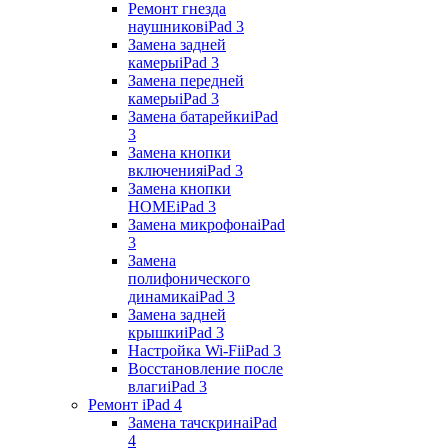
Ремонт гнезда
наушников
iPad 3
Замена задней
камеры
iPad 3
Замена передней
камеры
iPad 3
Замена батарейки
iPad
3
Замена кнопки
включения
iPad 3
Замена кнопки
HOME
iPad 3
Замена микрофона
iPad
3
Замена
полифонического
динамика
iPad 3
Замена задней
крышки
iPad 3
Настройка Wi-Fi
iPad 3
Восстановление после
влаги
iPad 3
Ремонт iPad 4
Замена тачскрина
iPad
4